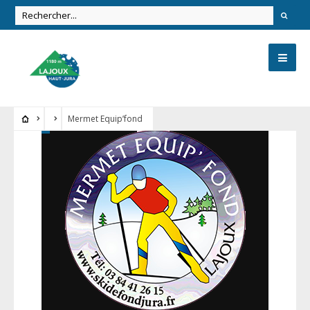
Mermet Equip’fond