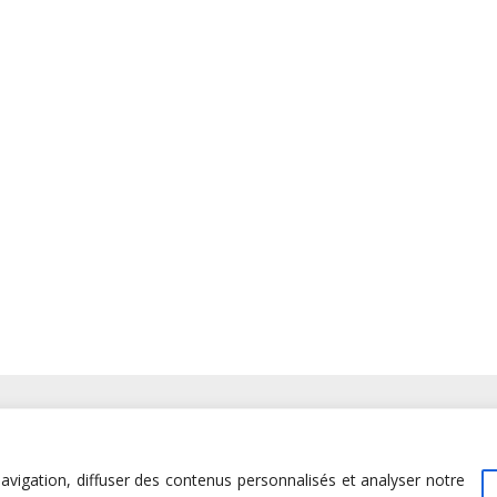
avigation, diffuser des contenus personnalisés et analyser notre
unity management
dans le Jura