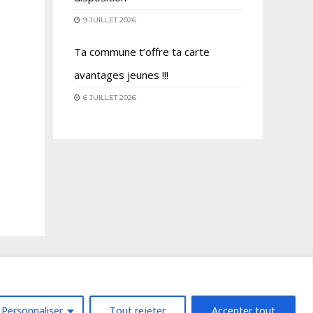
9 JUILLET 2026
Ta commune t’offre ta carte
avantages jeunes !!!
6 JUILLET 2026
CONTACT
MENTIONS LÉGALES
Personnaliser
Tout rejeter
Accepter tout